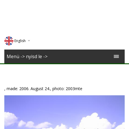
English
Deutsch
Menü -> nyisd le ->
Magyar
Romana
, made: 2006. August 24., photo: 2003mte