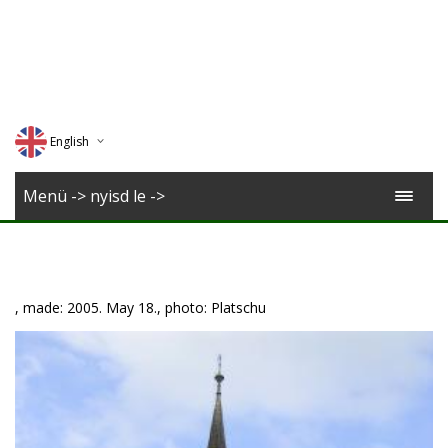
English
Deutsch
Menü -> nyisd le ->
Magyar
Romana
, made: 2005. May 18., photo: Platschu