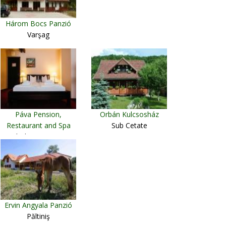
Három Bocs Panzió
Varşag
Páva Pension,
Orbán Kulcsosház
Restaurant and Spa
Sub Cetate
Odorheiu Secuiesc
Ervin Angyala Panzió
Păltiniş