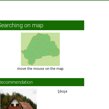
Searching on map
move the mouse on the map
Recommendation
Şăuşa