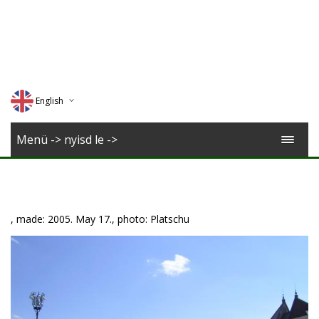
English
Deutsch
Menü -> nyisd le ->
Magyar
Romana
, made: 2005. May 17., photo: Platschu