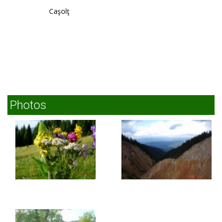
Caşolţ
Photos