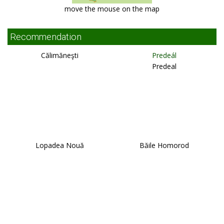
move the mouse on the map
Recommendation
Călimăneşti
Predeál
Predeal
Lopadea Nouă
Băile Homorod