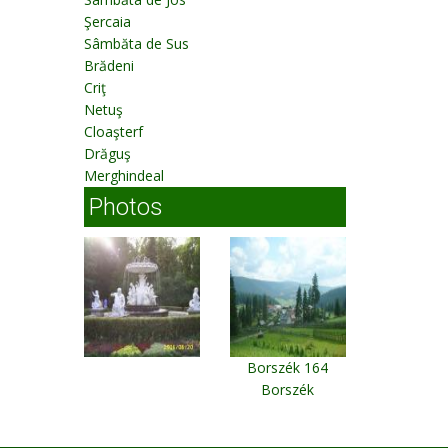
Şercaia
Sâmbăta de Sus
Brădeni
Criţ
Netuş
Cloaşterf
Drăguş
Merghindeal
Photos
Borszék 164
Borszék