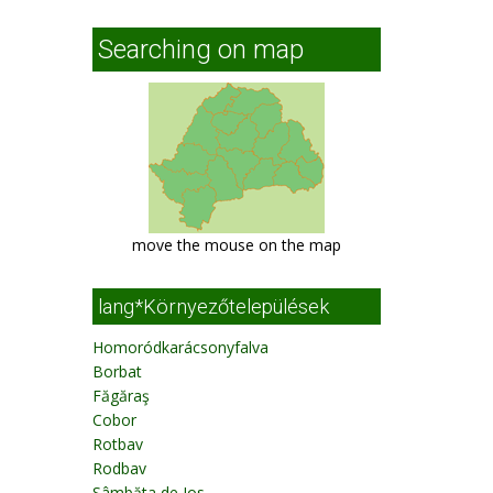
Searching on map
move the mouse on the map
lang*Környezőtelepülések
Homoródkarácsonyfalva
Borbat
Făgăraş
Cobor
Rotbav
Rodbav
Sâmbăta de Jos