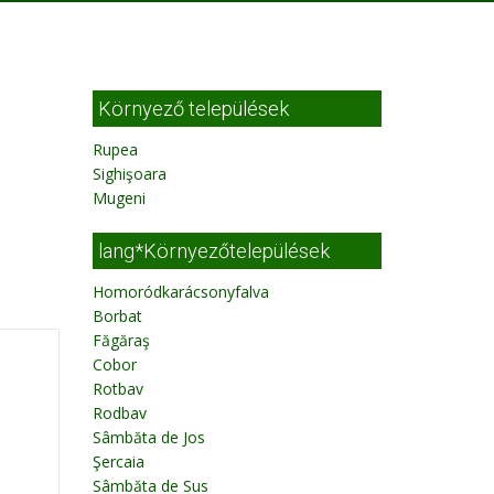
Környező települések
Rupea
Sighişoara
Mugeni
lang*Környezőtelepülések
Homoródkarácsonyfalva
Borbat
Făgăraş
Cobor
Rotbav
Rodbav
Sâmbăta de Jos
Şercaia
Sâmbăta de Sus