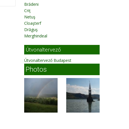
Brădeni
Criţ
Netuş
Cloaşterf
Drăguş
Merghindeal
Útvonaltervező
Útvonaltervező Budapest
Photos