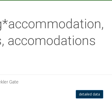
ng*accommodation,
, accomodations
kler Gate
detailed data