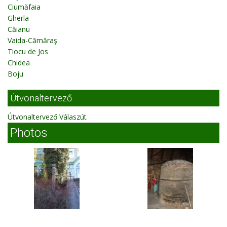
Ciumăfaia
Gherla
Căianu
Vaida-Cămăraş
Tiocu de Jos
Chidea
Boju
Útvonaltervező
Útvonaltervező Válaszút
Photos