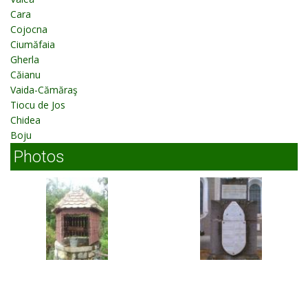
Cara
Cojocna
Ciumăfaia
Gherla
Căianu
Vaida-Cămăraş
Tiocu de Jos
Chidea
Boju
Photos