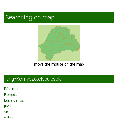
Searching on map
move the mouse on the map
lang*Környezőtelepülések
Răscruci
Bonţida
Luna de Jos
Jucu
Sic
Valea