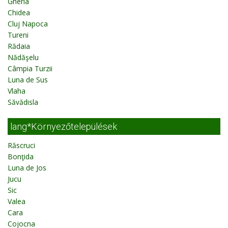
Gherla
Chidea
Cluj Napoca
Tureni
Rădaia
Nădăşelu
Câmpia Turzii
Luna de Sus
Vlaha
Săvădisla
lang*Környezőtelepülések
Răscruci
Bonţida
Luna de Jos
Jucu
Sic
Valea
Cara
Cojocna