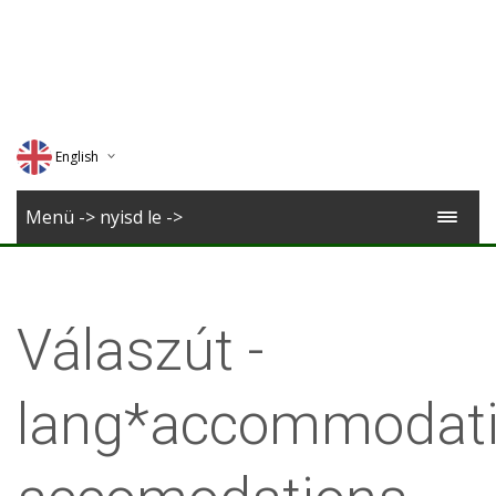
English
Deutsch
Menü -> nyisd le ->
Magyar
Romana
Válaszút -
lang*accommodati