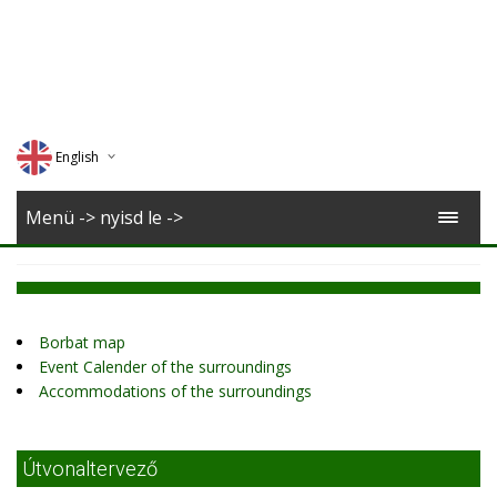
English
Deutsch
Menü -> nyisd le ->
Magyar
Romana
Borbat map
Event Calender of the surroundings
Accommodations of the surroundings
Útvonaltervező