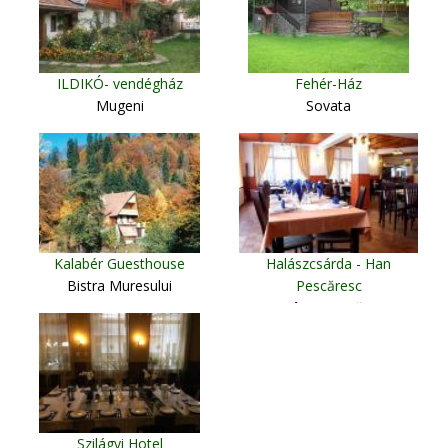
ILDIKÓ- vendégház
Fehér-Ház
Mugeni
Sovata
Kalabér Guesthouse
Halászcsárda - Han
Bistra Muresului
Pescăresc
Câmpu Cetătii
Szilágyi Hotel