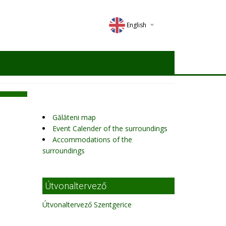
English
Deutsch
Magyar
Romana
Gălăteni map
Event Calender of the surroundings
Accommodations of the
surroundings
Útvonaltervező
Útvonaltervező Szentgerice