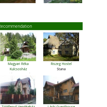
Recommendation
Magyari Réka
Riszeg Hostel
Kulcsosház
Stana
Băile Homorod
Zöldfenyő Vendégház
Láski Guesthouse