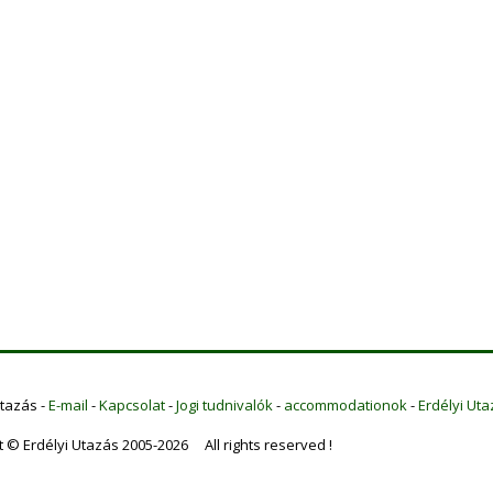
Utazás -
E-mail
-
Kapcsolat
-
Jogi tudnivalók
-
accommodationok
-
Erdélyi Uta
t © Erdélyi Utazás 2005-2026 All rights reserved !