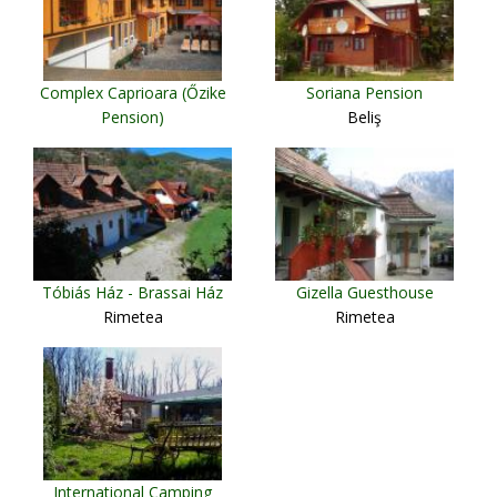
Complex Caprioara (Őzike
Soriana Pension
Pension)
Beliş
Baia Mare
Tóbiás Ház - Brassai Ház
Gizella Guesthouse
Rimetea
Rimetea
International Camping