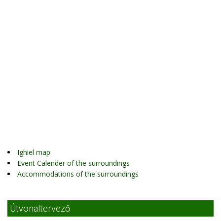
Ighiel map
Event Calender of the surroundings
Accommodations of the surroundings
Útvonaltervező