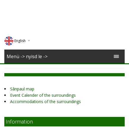
English
Deutsch
Menü -> nyisd le ->
Magyar
Romana
Sânpaul map
Event Calender of the surroundings
Accommodations of the surroundings
Information