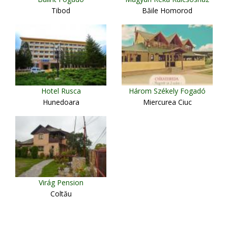
Tibod
Băile Homorod
Hotel Rusca
Három Székely Fogadó
Hunedoara
Miercurea Ciuc
Virág Pension
Coltău