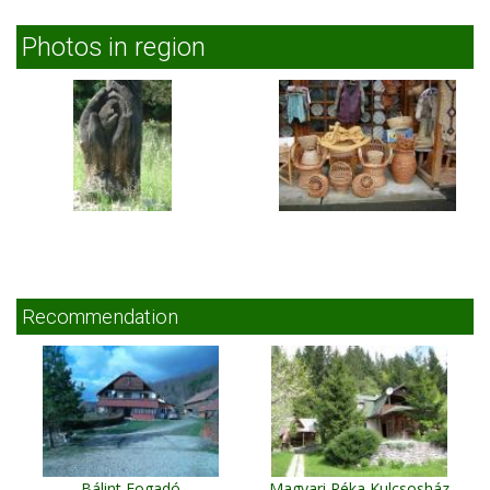
Photos in region
Recommendation
Bálint Fogadó
Magyari Réka Kulcsosház