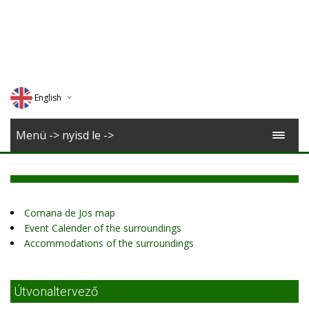
English
Deutsch
Menü -> nyisd le ->
Magyar
Romana
Comana de Jos map
Event Calender of the surroundings
Accommodations of the surroundings
Útvonaltervező