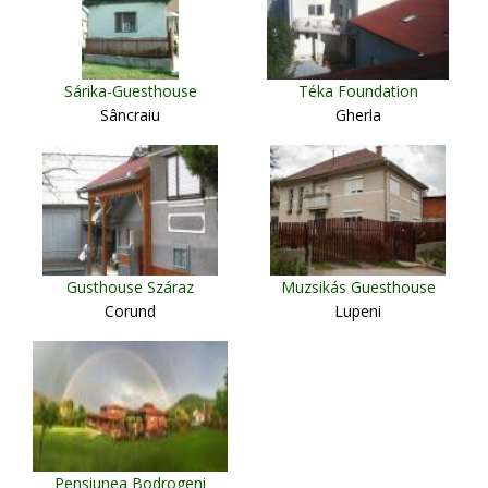
Sárika-Guesthouse
Téka Foundation
Sâncraiu
Gherla
Gusthouse Száraz
Muzsikás Guesthouse
Corund
Lupeni
Pensiunea Bodrogeni