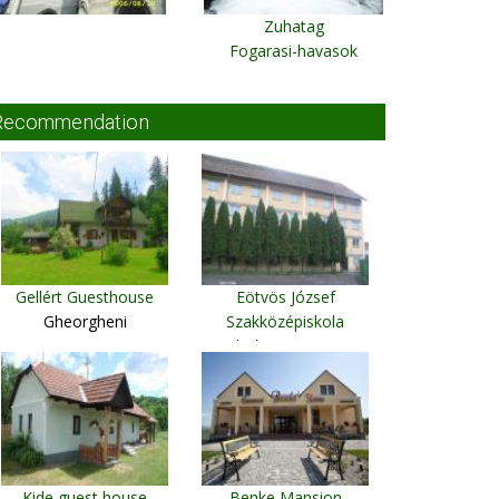
Zuhatag
Fogarasi-havasok
Recommendation
Gellért Guesthouse
Eötvös József
Gheorgheni
Szakközépiskola
Odorheiu Secuiesc
Kide guest house
Benke Mansion