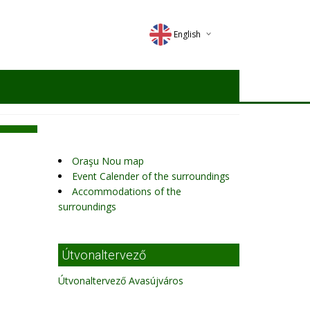
English
Deutsch
Magyar
Romana
Oraşu Nou map
Event Calender of the surroundings
Accommodations of the
surroundings
Útvonaltervező
Útvonaltervező Avasújváros