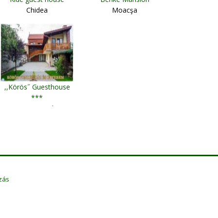
Chidea
Moacşa
,,Körös˝ Guesthouse
***
Izvoru Crişului
zás