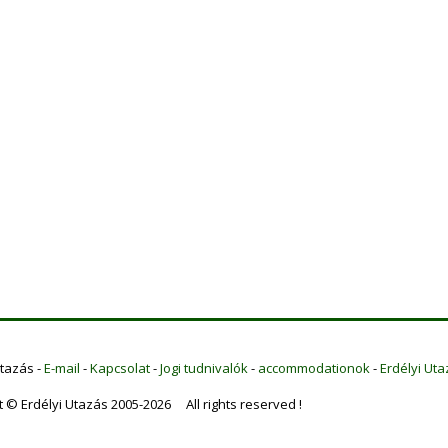
Utazás -
E-mail
-
Kapcsolat
-
Jogi tudnivalók
-
accommodationok
-
Erdélyi Uta
t © Erdélyi Utazás 2005-2026 All rights reserved !