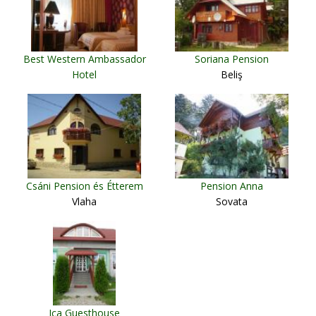
Best Western Ambassador
Soriana Pension
Hotel
Beliş
Timişoara
Csáni Pension és Étterem
Pension Anna
Vlaha
Sovata
Ica Guesthouse