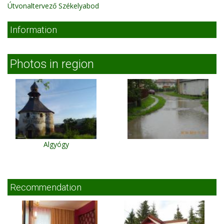
Útvonaltervező Székelyabod
Information
Photos in region
Algyógy
Recommendation