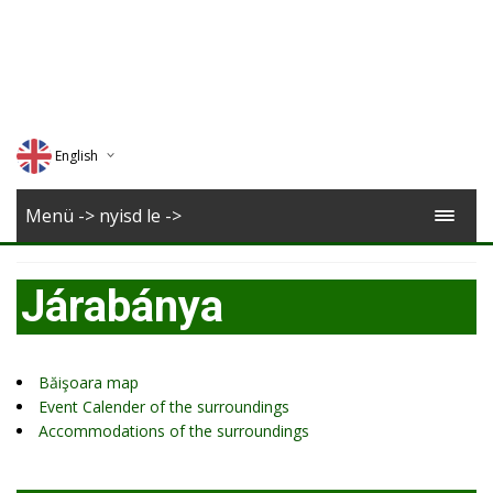
English
Deutsch
Menü -> nyisd le ->
Magyar
Járabánya
Romana
Băişoara map
Event Calender of the surroundings
Accommodations of the surroundings