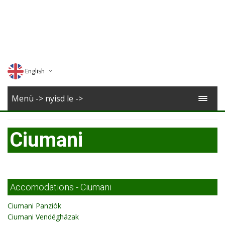
English
Deutsch
Menü -> nyisd le ->
Magyar
Ciumani
Romana
Accomodations - Ciumani
Ciumani Panziók
Ciumani Vendégházak