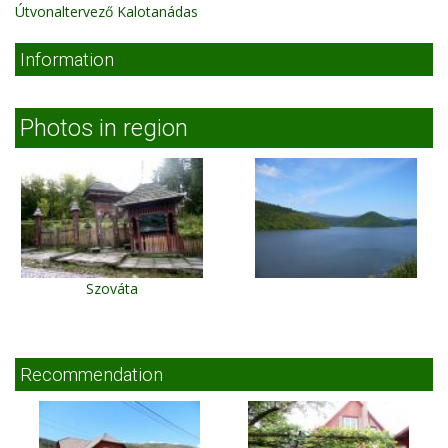
Útvonaltervező Kalotanádas
Information
Photos in region
Szováta
Recommendation