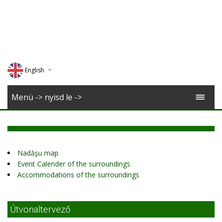
English
Deutsch
Menü -> nyisd le ->
Magyar
Romana
Nadăşu map
Event Calender of the surroundings
Accommodations of the surroundings
Útvonaltervező