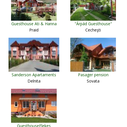
Guesthouse Ati & Hanna
"Árpád Guesthouse"
Praid
Cecheşti
Sanderson Apartaments
Pasager pension
Delnita
Sovata
GuesthouseElekes