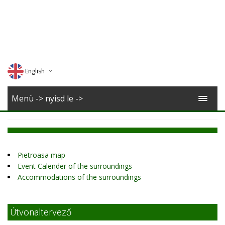
English
Deutsch
Menü -> nyisd le ->
Magyar
Romana
Pietroasa map
Event Calender of the surroundings
Accommodations of the surroundings
Útvonaltervező