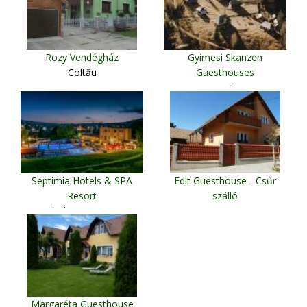
Rozy Vendégház
Gyimesi Skanzen
Coltău
Guesthouses
Lunca de Jos
Septimia Hotels & SPA
Edit Guesthouse - Csűr
Resort
szálló
Odorheiu Secuiesc
Bisericani
Margaréta Guesthouse