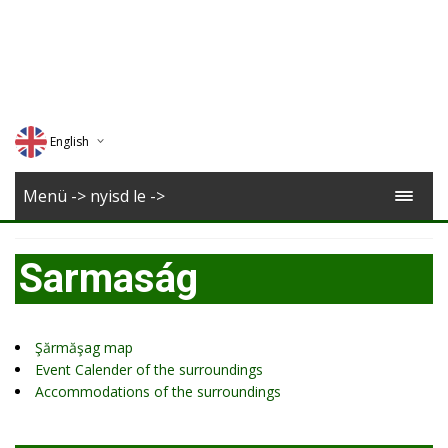
English
Deutsch
Menü -> nyisd le ->
Magyar
Sarmaság
Romana
Şărmăşag map
Event Calender of the surroundings
Accommodations of the surroundings