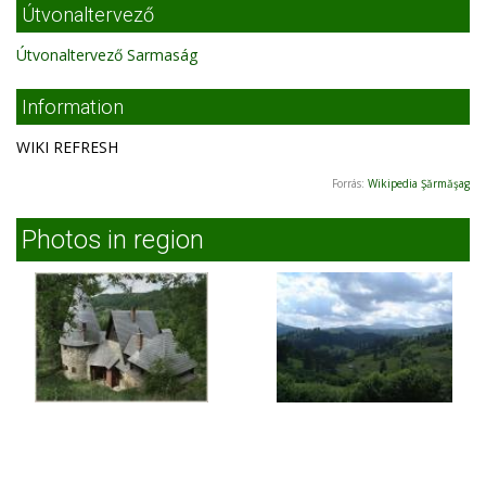
Útvonaltervező
Útvonaltervező Sarmaság
Information
WIKI REFRESH
Forrás:
Wikipedia Şărmăşag
Photos in region