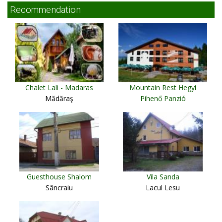
Recommendation
Chalet Lali - Madaras
Mountain Rest Hegyi
Mădăraş
Pihenő Panzió
Miercurea Ciuc
Guesthouse Shalom
Vila Sanda
Sâncraiu
Lacul Lesu