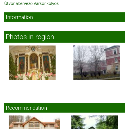
Útvonaltervező Vársonkolyos
Information
Photos in region
Recommendation