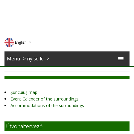
English
Deutsch
Menü -> nyisd le ->
Magyar
Romana
Şuncuiuş map
Event Calender of the surroundings
Accommodations of the surroundings
Útvonaltervező