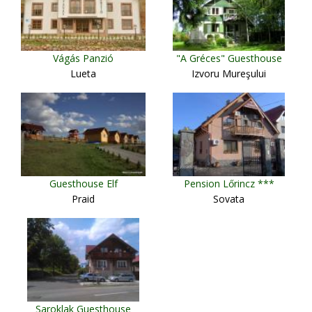
Vágás Panzió
"A Gréces" Guesthouse
Lueta
Izvoru Mureşului
Guesthouse Elf
Pension Lőrincz ***
Praid
Sovata
Saroklak Guesthouse