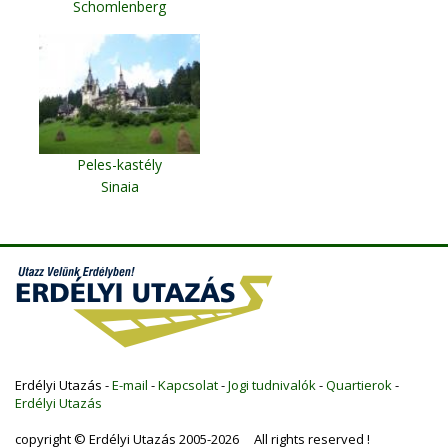
Schomlenberg
Peles-kastély
Sinaia
Erdélyi Utazás -
E-mail
-
Kapcsolat
-
Jogi tudnivalók
-
Quartierok
-
Erdélyi Utazás
copyright © Erdélyi Utazás 2005-2026 All rights reserved !