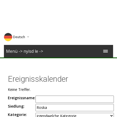
Deutsch
English
Menü -> nyisd le ->
Magyar
Romana
Ereignisskalender
Keine Treffer.
Ereignissname:
Siedlung:
Kategorie: