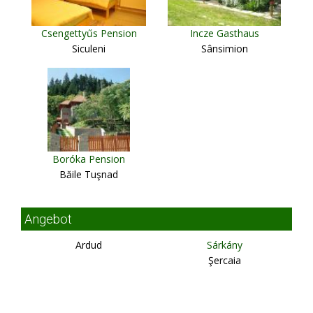
Csengettyűs Pension
Incze Gasthaus
Siculeni
Sânsimion
Boróka Pension
Băile Tuşnad
Angebot
Ardud
Sárkány
Şercaia