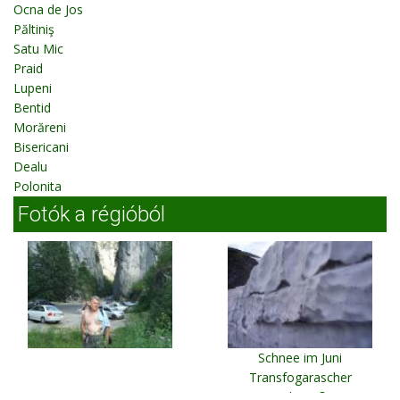
Ocna de Jos
Păltiniş
Satu Mic
Praid
Lupeni
Bentid
Morăreni
Bisericani
Dealu
Polonita
Fotók a régióból
Schnee im Juni
Transfogarascher
Hochstraße