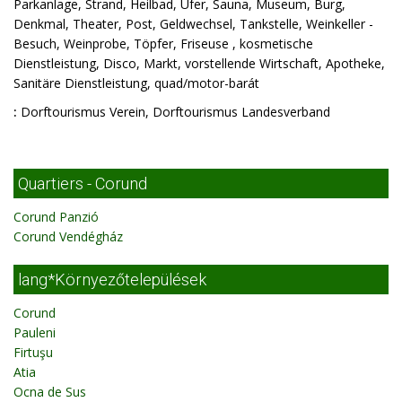
Parkanlage, Strand, Heilbad, Ufer, Sauna, Museum, Burg,
Denkmal, Theater, Post, Geldwechsel, Tankstelle, Weinkeller -
Besuch, Weinprobe, Töpfer, Friseuse , kosmetische
Dienstleistung, Disco, Markt, vorstellende Wirtschaft, Apotheke,
Sanitäre Dienstleistung, quad/motor-barát
:
Dorftourismus Verein, Dorftourismus Landesverband
Quartiers - Corund
Corund Panzió
Corund Vendégház
lang*Környezőtelepülések
Corund
Pauleni
Firtuşu
Atia
Ocna de Sus