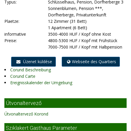
Typus:
Schlüsselhaus, Pension, Dorfherberge 3
Sonnenblumen, Pension ***,
Dorfherberge, Privatunterkunft
Plaetze:
12 Zimmer (31 Bett)
1 Apartment (6 Bett)
informative
3500-4000 HUF / Kopf ohne Kost
Preise:
4800-5300 HUF / Kopf mit Frühstück
7000-7500 HUF / Kopf mit Halbpension
Üzenet küldése
Webseite des Quartiers
Corund Beschreibung
Corund Carte
Ereignisskalender der Umgebung
Útvonaltervező
Útvonaltervező Korond
Sziklakert Gasthaus Parameter