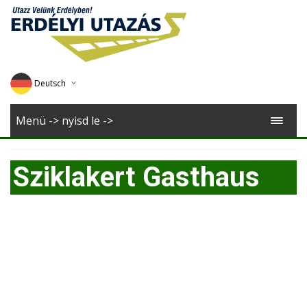
Deutsch
English
Menü -> nyisd le ->
Magyar
Sziklakert Gasthaus
Romana