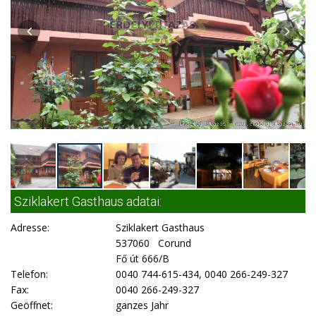
Sziklakert Gasthaus adatai:
Adresse:
Sziklakert Gasthaus
537060 Corund
Fő út 666/B
Telefon:
0040 744-615-434, 0040 266-249-327
Fax:
0040 266-249-327
Geöffnet:
ganzes Jahr