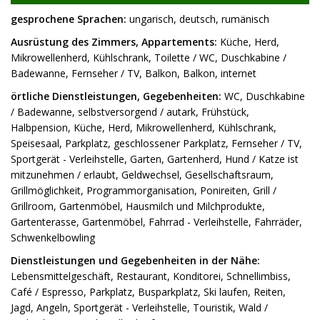
gesprochene Sprachen:
ungarisch, deutsch, rumänisch
Ausrüstung des Zimmers, Appartements:
Küche, Herd,
Mikrowellenherd, Kühlschrank, Toilette / WC, Duschkabine /
Badewanne, Fernseher / TV, Balkon, Balkon, internet
örtliche Dienstleistungen, Gegebenheiten:
WC, Duschkabine
/ Badewanne, selbstversorgend / autark, Frühstück,
Halbpension, Küche, Herd, Mikrowellenherd, Kühlschrank,
Speisesaal, Parkplatz, geschlossener Parkplatz, Fernseher / TV,
Sportgerät - Verleihstelle, Garten, Gartenherd, Hund / Katze ist
mitzunehmen / erlaubt, Geldwechsel, Gesellschaftsraum,
Grillmöglichkeit, Programmorganisation, Ponireiten, Grill /
Grillroom, Gartenmöbel, Hausmilch und Milchprodukte,
Gartenterasse, Gartenmöbel, Fahrrad - Verleihstelle, Fahrräder,
Schwenkelbowling
Dienstleistungen und Gegebenheiten in der Nähe:
Lebensmittelgeschäft, Restaurant, Konditorei, Schnellimbiss,
Café / Espresso, Parkplatz, Busparkplatz, Ski laufen, Reiten,
Jagd, Angeln, Sportgerät - Verleihstelle, Touristik, Wald /