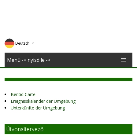
Deutsch
English
Menü -> nyisd le ->
Magyar
Romana
Bentid Carte
Ereignisskalender der Umgebung
Unterkünfte der Umgebung
Útvonaltervező