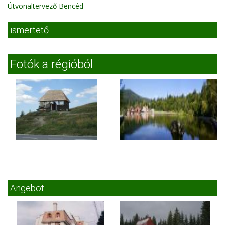
Útvonaltervező Bencéd
ismertető
Fotók a régióból
Angebot