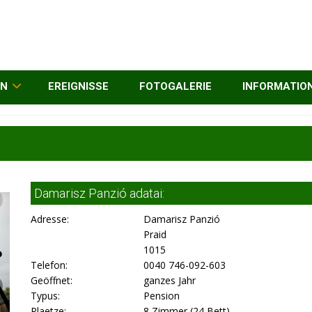
EN
EREIGNISSE
FOTOGALERIE
INFORMATIO
Damarisz Panzió adatai:
Adresse:
Damarisz Panzió
Praid
1015
Telefon:
0040 746-092-603
Geöffnet:
ganzes Jahr
Typus:
Pension
Plaetze:
8 Zimmer (24 Bett)