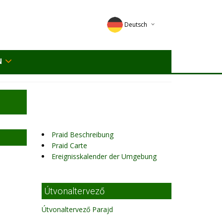
Deutsch
English
N
Magyar
Romana
Praid Beschreibung
Praid Carte
Ereignisskalender der Umgebung
Útvonaltervező
Útvonaltervező Parajd