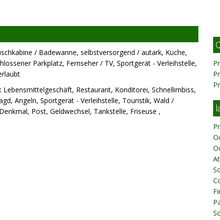
Q
chkabine / Badewanne, selbstversorgend / autark, Küche,
lossener Parkplatz, Fernseher / TV, Sportgerät - Verleihstelle,
Pr
erlaubt
P
P
:
Lebensmittelgeschäft, Restaurant, Konditorei, Schnellimbiss,
agd, Angeln, Sportgerät - Verleihstelle, Touristik, Wald /
l
Denkmal, Post, Geldwechsel, Tankstelle, Friseuse ,
Pr
O
O
At
S
C
Fi
Pa
S