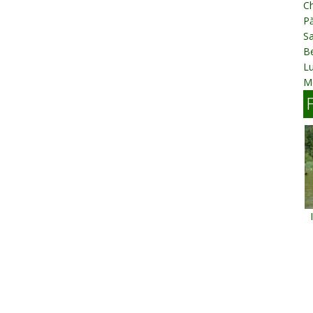
C
Pă
Sa
Be
L
M