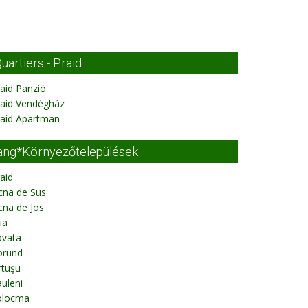
uartiers - Praid
aid Panzió
raid Vendégház
raid Apartman
ang*Környezőtelepülések
aid
cna de Sus
cna de Jos
ia
ovata
orund
rtuşu
uleni
olocma