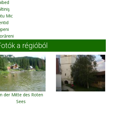
hibed
ltiniş
tu Mic
ntid
upeni
orăreni
Fotók a régióból
In der Mitte des Roten
Sees
Roter See