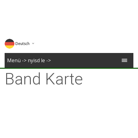
Deutsch
English
Menü -> nyisd le ->
Magyar
Band Karte
Romana