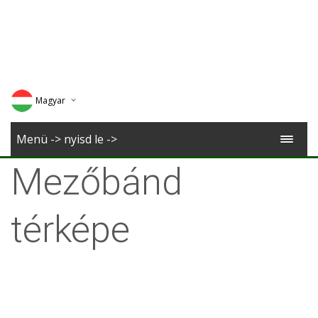
Magyar
Deutsch
Menü -> nyisd le ->
English
Mezőbánd
Romana
térképe