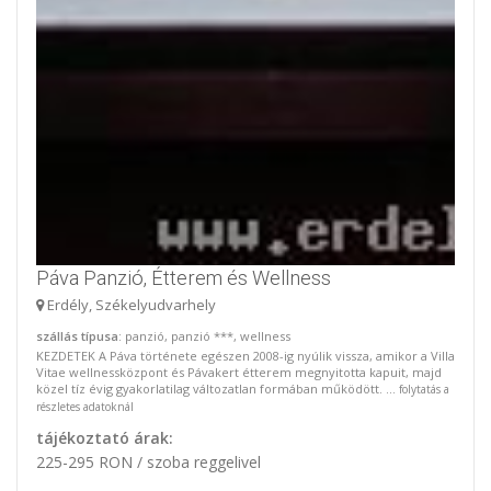
Páva Panzió, Étterem és Wellness
Erdély, Székelyudvarhely
szállás típusa
: panzió, panzió ***, wellness
KEZDETEK A Páva története egészen 2008-ig nyúlik vissza, amikor a Villa
Vitae wellnessközpont és Pávakert étterem megnyitotta kapuit, majd
közel tíz évig gyakorlatilag változatlan formában működött. ...
folytatás a
részletes adatoknál
tájékoztató árak:
225-295 RON / szoba reggelivel