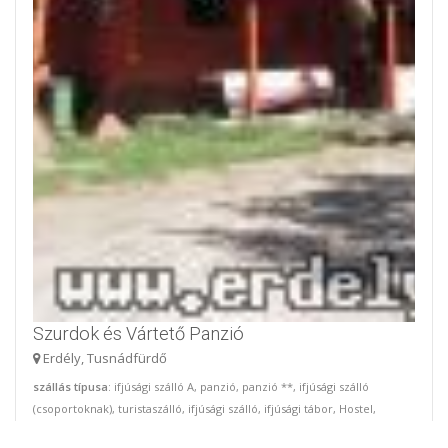
Szurdok és Vártető Panzió
Erdély, Tusnádfürdő
szállás típusa
: ifjúsági szálló A, panzió, panzió **, ifjúsági szálló
(csoportoknak), turistaszálló, ifjúsági szálló, ifjúsági tábor, Hostel,
apartman, turistaszallo, vila, wellness