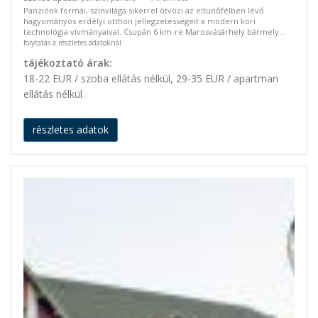
Panziónk formái, színvilága sikerrel ötvözi az eltünőfélben lévő
hagyományos erdélyi otthon jellegzetességeit a modern kori
technológia vívmányaival. Csupán 6 km-re Marosvásárhely bármely...
folytatás a részletes adatoknál
tájékoztató árak:
18-22 EUR / szoba ellátás nélkül, 29-35 EUR / apartman
ellátás nélkül
részletes adatok