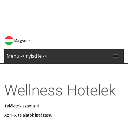
Magyar
Deutsch
Menü -> nyisd le ->
English
Romana
Wellness Hotelek
Találatok száma: 6
Az 1-6. találatok listázása.