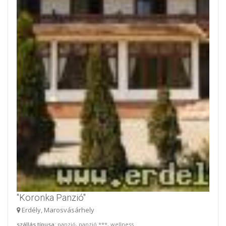
"Koronka Panzió"
Erdély, Marosvásárhely
szállás típusa
: panzió, panzió ***, wellness