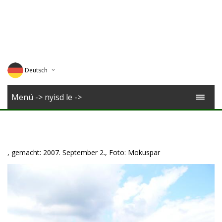
Deutsch
English
Menü -> nyisd le ->
Magyar
Romana
, gemacht: 2007. September 2., Foto: Mokuspar