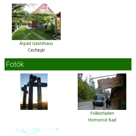
Árpád Gästehaus
Cecheşti
Fotók
Folklorladen
Homorod Bad