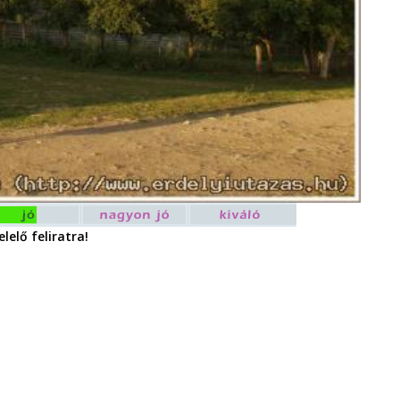
lelő feliratra!