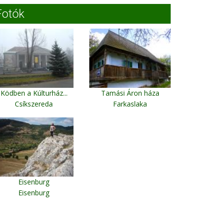
Fotók
Ködben a Kúlturház...
Tamási Áron háza
Csíkszereda
Farkaslaka
Eisenburg
Eisenburg