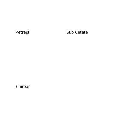
Petreşti
Sub Cetate
Chirpăr