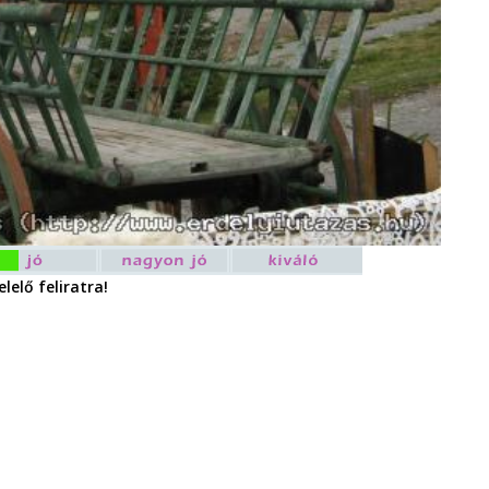
lelő feliratra!