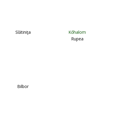
Slătiniţa
Kőhalom
Rupea
Bilbor