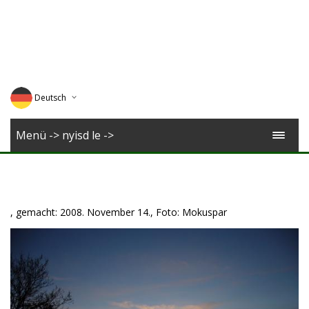
Deutsch
English
Menü -> nyisd le ->
Magyar
Romana
, gemacht: 2008. November 14., Foto: Mokuspar