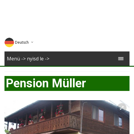
Deutsch
English
Menü -> nyisd le ->
Magyar
Pension Müller
Romana