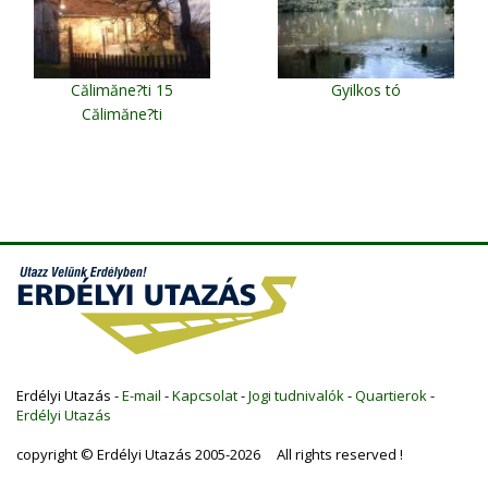
Călimăne?ti 15
Gyilkos tó
Călimăne?ti
Erdélyi Utazás -
E-mail
-
Kapcsolat
-
Jogi tudnivalók
-
Quartierok
-
Erdélyi Utazás
copyright © Erdélyi Utazás 2005-2026 All rights reserved !