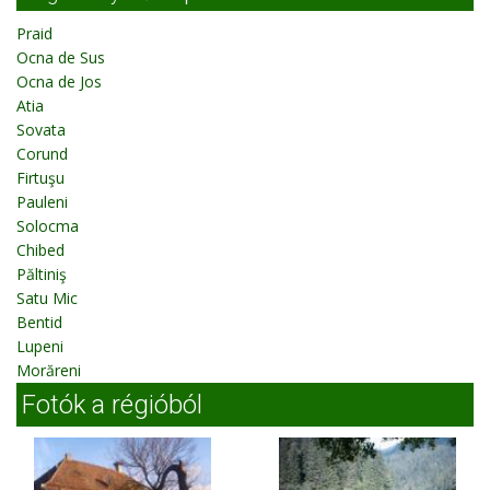
Praid
Ocna de Sus
Ocna de Jos
Atia
Sovata
Corund
Firtuşu
Pauleni
Solocma
Chibed
Păltiniş
Satu Mic
Bentid
Lupeni
Morăreni
Fotók a régióból