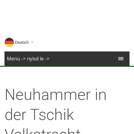
Deutsch
English
Menü -> nyisd le ->
Magyar
Romana
Neuhammer in
der Tschik