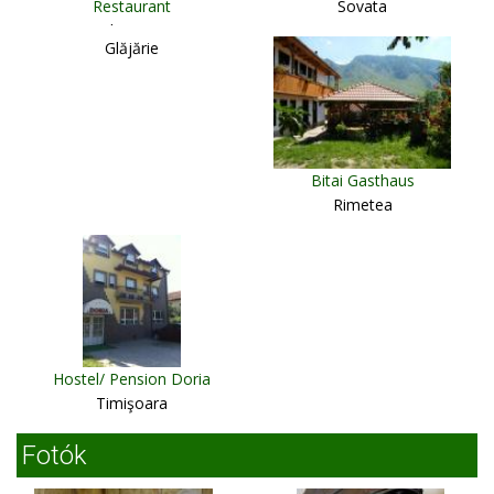
Restaurant
Sovata
Sub Cetate
Glăjărie
Bitai Gasthaus
Rimetea
Hostel/ Pension Doria
Timişoara
Fotók