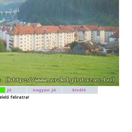
lelő feliratra!