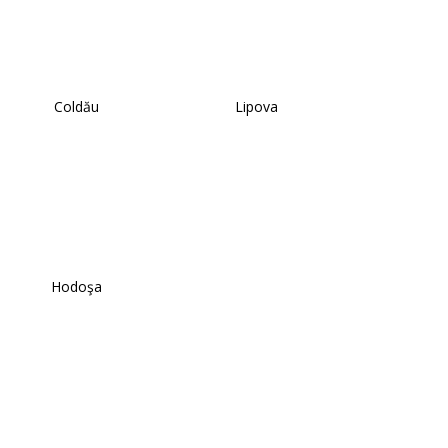
Coldău
Lipova
Hodoşa