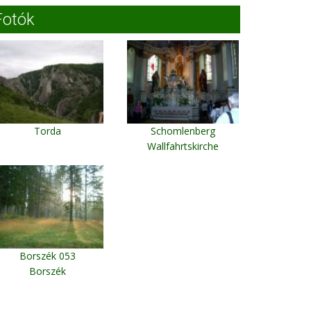
Fotók
Torda
Schomlenberg
Wallfahrtskirche
Borszék 053
Borszék