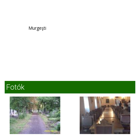
Murgeşti
Fotók