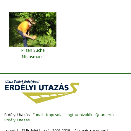
Pilzen Suche
Niklasmarkt
Erdélyi Utazás -
E-mail
-
Kapcsolat
-
Jogi tudnivalók
-
Quartierok
-
Erdélyi Utazás
copyright © Erdélyi Utazás 2005-2026 All rights reserved !