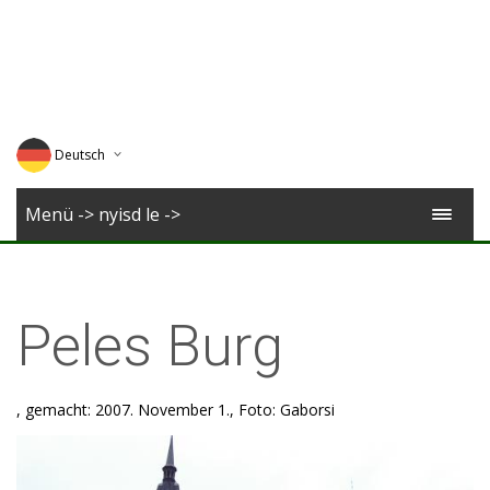
Deutsch
English
Menü -> nyisd le ->
Magyar
Romana
Peles Burg
, gemacht: 2007. November 1., Foto: Gaborsi