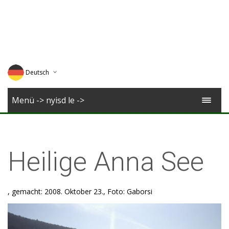
Deutsch
English
Menü -> nyisd le ->
Magyar
Romana
Heilige Anna See
, gemacht: 2008. Oktober 23., Foto: Gaborsi