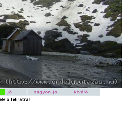
lelő feliratra!