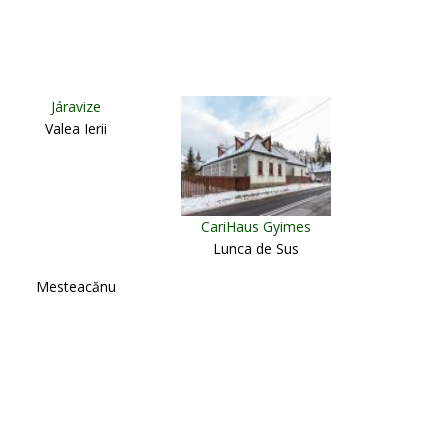
Járavize
Valea Ierii
CariHaus Gyimes
Lunca de Sus
Mesteacănu