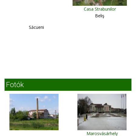
Casa Strabunilor
Beliş
Săcueni
Fotók
Marosvásárhely