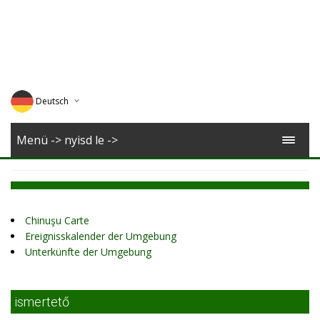
Deutsch
English
Menü -> nyisd le ->
Magyar
Romana
Chinuşu Carte
Ereignisskalender der Umgebung
Unterkünfte der Umgebung
ismertető