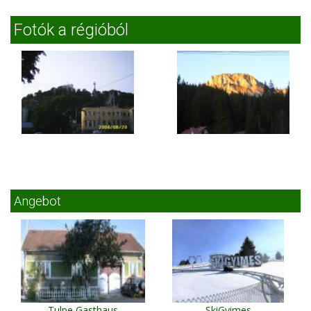
Fotók a régióból
Angebot
Tulpe Gasthaus
SkiGyimes