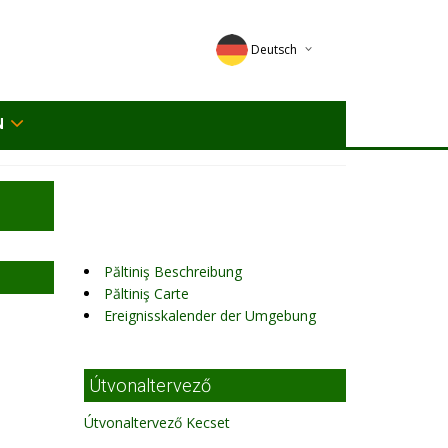
Deutsch
English
N
Magyar
Romana
Păltiniş Beschreibung
Păltiniş Carte
Ereignisskalender der Umgebung
Útvonaltervező
Útvonaltervező Kecset