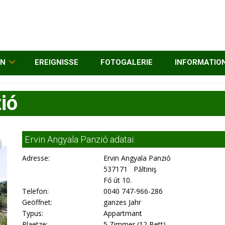
EN
EREIGNISSE
FOTOGALERIE
INFORMATIO
ió
Ervin Angyala Panzió adatai:
Adresse:
Ervin Angyala Panzió
537171 Păltiniş
Fő út 10.
Telefon:
0040 747-966-286
Geöffnet:
ganzes Jahr
Typus:
Appartmant
Plaetze:
5 Zimmer (12 Bett)