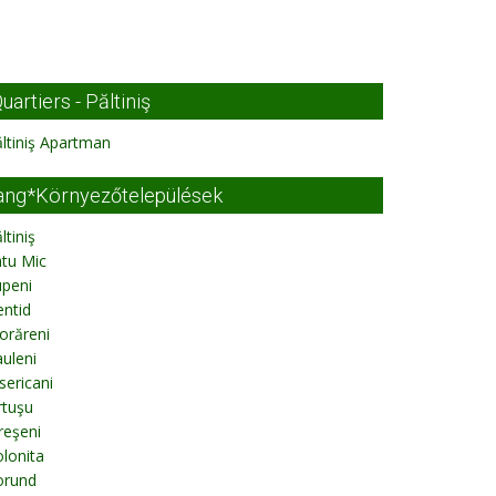
uartiers - Păltiniş
ltiniş Apartman
ang*Környezőtelepülések
ltiniş
tu Mic
upeni
ntid
orăreni
uleni
sericani
rtuşu
reşeni
lonita
orund