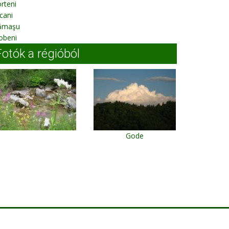
rteni
cani
ămaşu
obeni
Fotók a régióból
Gode