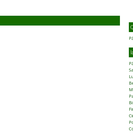
Q
Pă
l
Pă
Sa
L
Be
M
Pa
Bi
Fi
Ci
Po
C