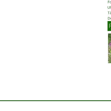
Fo
Ul
T
D