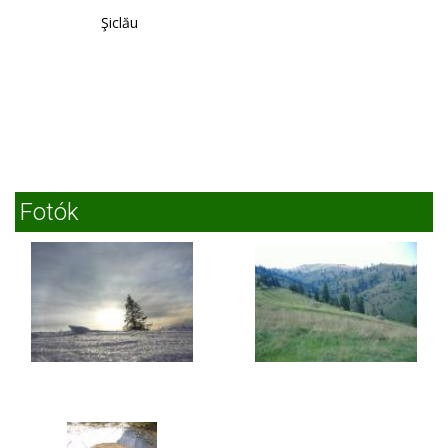
Bisericani
Şiclău
Fotók