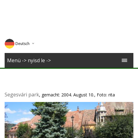
Deutsch
English
Menü -> nyisd le ->
Magyar
Romana
Segesvári park
, gemacht: 2004. August 10., Foto: rita