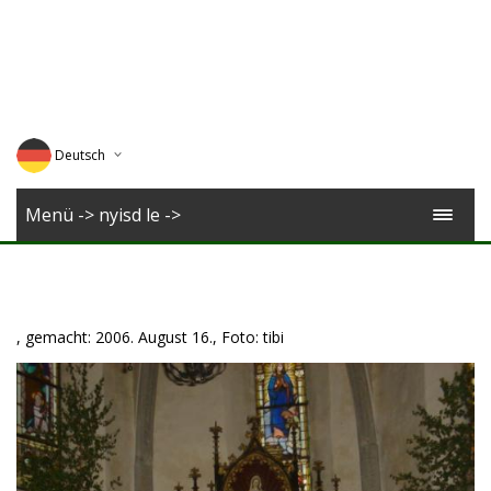
Deutsch
English
Menü -> nyisd le ->
Magyar
Romana
, gemacht: 2006. August 16., Foto: tibi