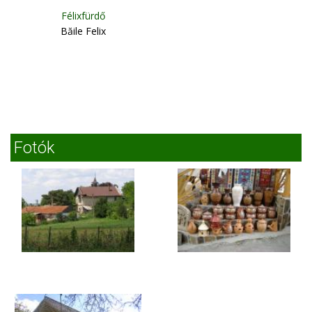
Félixfürdő
Băile Felix
Fotók