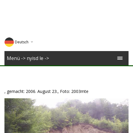
Deutsch
English
Menü -> nyisd le ->
Magyar
Romana
, gemacht: 2006. August 23., Foto: 2003mte