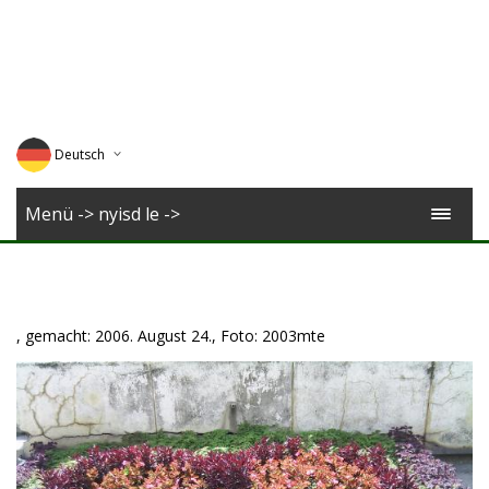
Deutsch
English
Menü -> nyisd le ->
Magyar
Romana
, gemacht: 2006. August 24., Foto: 2003mte