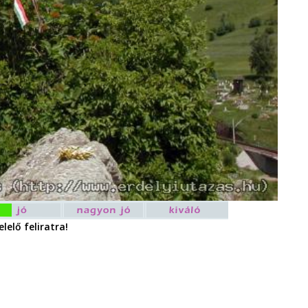
lelő feliratra!