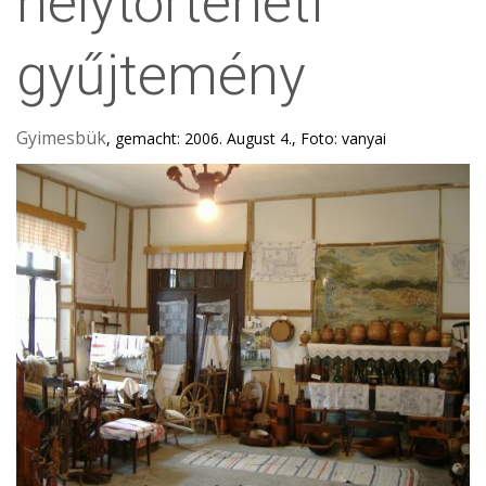
helytörténeti
gyűjtemény
Gyimesbük
, gemacht: 2006. August 4., Foto: vanyai