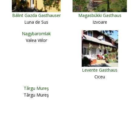
Bálint Gazda Gasthauser
Magasbükki Gasthaus
Luna de Sus
Izvoare
Nagybaromlak
Valea Viilor
Levente Gasthaus
Ciceu
Târgu Mureş
Târgu Mureş