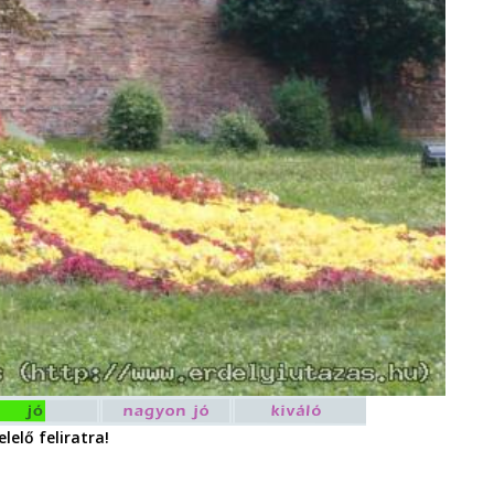
lelő feliratra!