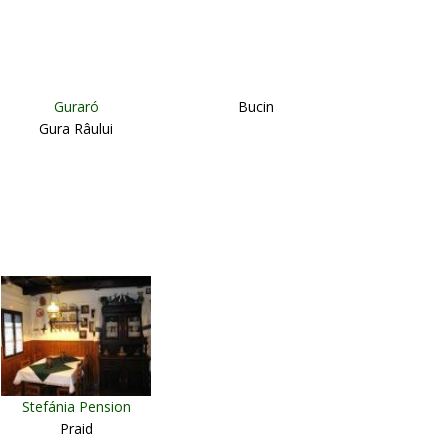
Guraró
Bucin
Gura Râului
Stefánia Pension
Praid