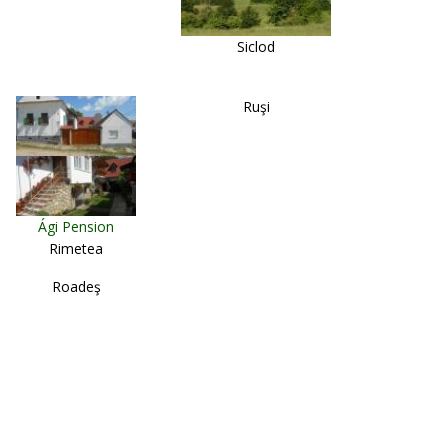
Siclod
Ruşi
Ági Pension
Rimetea
Roadeş