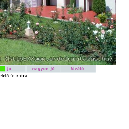
lelő feliratra!