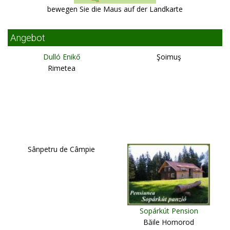
bewegen Sie die Maus auf der Landkarte
Angebot
Dulló Enikő
Şoimuş
Rimetea
Sânpetru de Câmpie
Sopárkút Pension
Băile Homorod