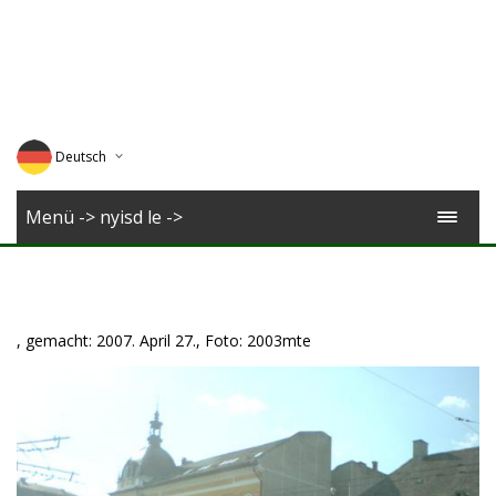
Deutsch
English
Menü -> nyisd le ->
Magyar
Romana
, gemacht: 2007. April 27., Foto: 2003mte